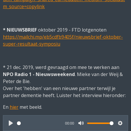
m_source=copylink
* NIEUWSBRIEF
oktober 2019 - FTD lotgenoten
https://mailchi.mp/eb5cdfb9405f/nieuwsbrief-oktober-
super-resultaat-symposiu
* 21 dec. 2019, werd gevraagd om mee te werken aan
NPO Radio 1 - Nieuwsweekend
. Mieke van der Weij &
Peter de Bie.
Over het 'hebben' van een nieuwe partner terwijl je
partner dementie heeft. Luister het interview hieronder:
En
hier
met beeld.
00:00
P
M
S