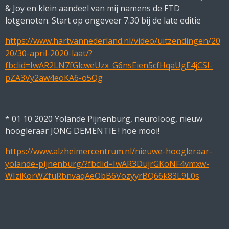
& Joy en klein aandeel van mij namens de FTD
lotgenoten. Start op ongeveer 7.30 bij de late editie
https://www.hartvannederland.nl/video/uitzendingen/20
20/30-april-2020-laat/?
fbclid=IwAR2LN7fGlcweUzx_G6nsEien5cfHqaUgE4jCSI-
pZA3Vy2aw4eoKA6-o5Qg
* 01 10 2020 Yolande Pijnenburg, neuroloog, nieuw
hoogleraar JONG DEMENTIE ! hoe mooi!
https://www.alzheimercentrum.nl/nieuwe-hoogleraar-
yolande-pijnenburg/?fbclid=IwAR3DujrGKoNF4vmxw-
WIziKorWZfuRbnvaqAeObB6VozyyrBQ66k83L9L0s