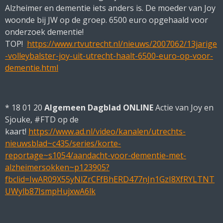
Alzheimer en dementie iets anders is. De moeder van Joy
woonde bij JW op de groep. 6500 euro opgehaald voor
onderzoek dementie!
TOP!
https://www.rtvutrecht.nl/nieuws/2007062/13jarige
-volleybalster-joy-uit-utrecht-haalt-6500-euro-op-voor-
dementie.html
* 18 01 20
Algemeen Dagblad ONLINE
Actie van Joy en
Sjouke, #FTD op de
kaart!
https://www.ad.nl/video/kanalen/utrechts-
nieuwsblad~c435/series/korte-
reportage~s1054/aandacht-voor-dementie-met-
alzheimersokken~p123905?
fbclid=IwAR09X55yNlZrCFfBhERD477nJn1GzI8XfRYLTNT
UWylb87IsmpHujxwA6lk