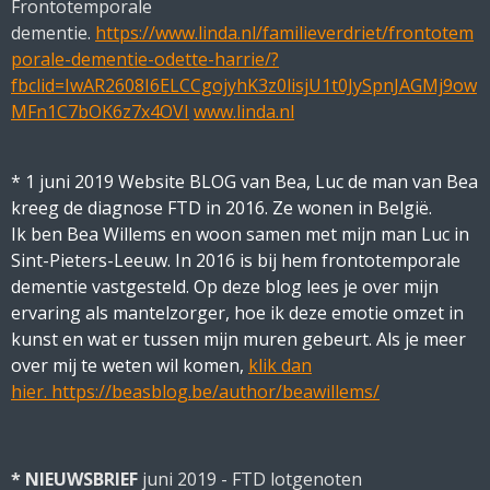
Frontotemporale
dementie.
https://www.linda.nl/familieverdriet/frontotem
porale-dementie-odette-harrie/?
fbclid=IwAR2608I6ELCCgojyhK3z0lisjU1t0JySpnJAGMj9ow
MFn1C7bOK6z7x4OVI
www.linda.nl
* 1 juni 2019 Website BLOG van Bea, Luc de man van Bea
kreeg de diagnose FTD in 2016. Ze wonen in België.
Ik ben Bea Willems en woon samen met mijn man Luc in
Sint-Pieters-Leeuw. In 2016 is bij hem frontotemporale
dementie vastgesteld. Op deze blog lees je over mijn
ervaring als mantelzorger, hoe ik deze emotie omzet in
kunst en wat er tussen mijn muren gebeurt.
Als je meer
over mij te weten wil komen,
klik dan
hier.
https://beasblog.be/author/beawillems/
* NIEUWSBRIEF
juni 2019 - FTD lotgenoten