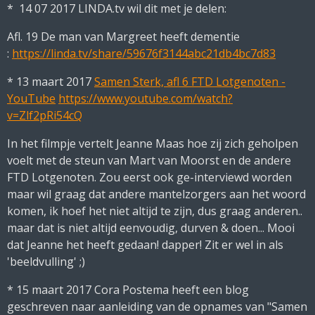
* 14 07 2017 LINDA.tv wil dit met je delen:
Afl. 19 De man van Margreet heeft dementie
:
https://linda.tv/share/59676f3144abc21db4bc7d83
* 13 maart 2017
Samen Sterk, afl 6 FTD Lotgenoten -
YouTube
https://www.youtube.com/watch?
v=Zlf2pRi54cQ
In het filmpje vertelt Jeanne Maas hoe zij zich geholpen
voelt met de steun van Mart van Moorst en de andere
FTD Lotgenoten. Zou eerst ook ge-interviewd worden
maar wil graag dat andere mantelzorgers aan het woord
komen, ik hoef het niet altijd te zijn, dus graag anderen..
maar dat is niet altijd eenvoudig, durven & doen... Mooi
dat Jeanne het heeft gedaan! dapper! Zit er wel in als
'beeldvulling' ;)
* 15 maart 2017 Cora Postema heeft een blog
geschreven naar aanleiding van de opnames van "Samen