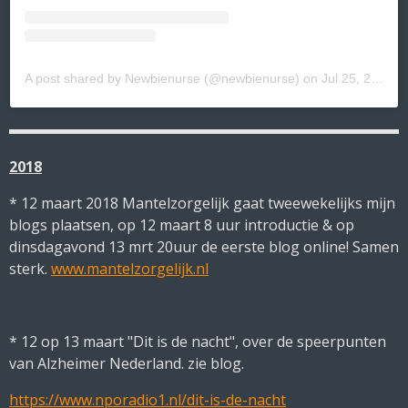
A post shared by Newbienurse (@newbienurse)
on
Jul 25, 2019 at 6:58am PDT
2018
* 12 maart 2018 Mantelzorgelijk gaat tweewekelijks mijn
blogs plaatsen, op 12 maart 8 uur introductie & op
dinsdagavond 13 mrt 20uur de eerste blog online! Samen
sterk.
www.mantelzorgelijk.nl
* 12 op 13 maart "Dit is de nacht", over de speerpunten
van Alzheimer Nederland. zie blog.
https://www.nporadio1.nl/dit-is-de-nacht