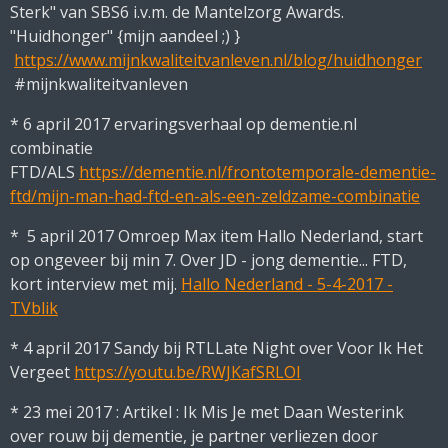
Sterk" van SBS6 i.v.m. de Mantelzorg Awards.
"Huidhonger" {mijn aandeel ;) }
https://www.mijnkwaliteitvanleven.nl/blog/huidhonger
#mijnkwaliteitvanleven
* 6 april 2017 ervaringsverhaal op dementie.nl
combinatie
FTD/ALS
https://dementie.nl/frontotemporale-dementie-
ftd/mijn-man-had-ftd-en-als-een-zeldzame-combinatie
* 5 april 2017 Omroep Max item Hallo Nederland, start
op ongeveer bij min 7. Over JD - jong dementie... FTD,
kort interview met mij.
Hallo Nederland - 5-4-2017 -
TVblik
* 4 april 2017 Sandy bij RTLLate Night over Voor Ik Het
Vergeet
https://youtu.be/RWJKafSRLOI
* 23 mei 2017 : Artikel : Ik Mis Je met Daan Westerink
over rouw bij dementie, je partner verliezen door