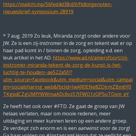
https://mailchi.mp/56fed4d38c69/ftdlotgenoten-
nieuwsbrief-symposium-28919
* 7 aug. 2019 Zo leuk, Miranda zorgt onder andere voor
JW. Ze is een zij-instromer in de zorg en tekent wat er op
haar pad komt in / binnen de zorg, opleiding e.d. een
leuk artikel in het AD.
https://www.ad.nl/amersfoort/zij-
instromer-miranda-tekent-de-zorg-de-kunst-is-het-
luchtig-te-houden~ae522a5f/?
utm_source=facebook&utm_medium=social&utm_campai
gn=socialsharing_web&fbclid=IwAR0ENe8ZDlrmZBm6Y0
TKgpdCZgUMfYWWmaADc6vz57IFWO1zQP5oTOxm_eY
Ze heeft het ook over #FTD. Ze gaat de groep van JW
helaas verlaten, maar om mooie redenen, meer
uitdaging en meer kunnen leren op een andere groep.
Ze verdiept zich enorm en is een aanwinst voor de zorg!
Ga haar volgen op #Instagram! Hoop dat ze wellicht een