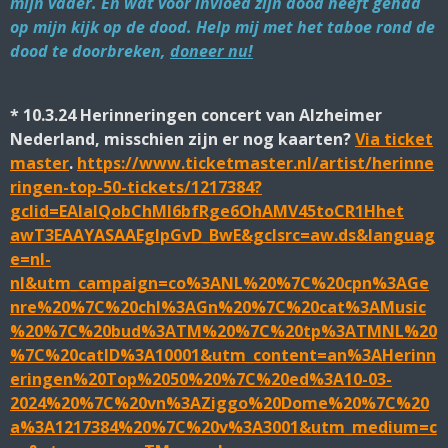
mijn vader. En wat voor invloed zijn dood heeft gehad
op mijn kijk op de dood. Help mij met het taboe rond de
dood te doorbreken,
doneer nu!
* 10.3.24 Herinneringen concert van Alzheimer
Nederland, misschien zijn er nog kaarten?
Via ticket
master
.
https://www.ticketmaster.nl/artist/herinne
ringen-top-50-tickets/1217384?
gclid=EAIaIQobChMI6bfRge6OhAMV45toCR1Hhet
awT3EAAYASAAEgIpGvD_BwE&gclsrc=aw.ds&languag
e=nl-
nl&utm_campaign=co%3ANL%20%7C%20cpn%3AGe
nre%20%7C%20chl%3AGn%20%7C%20cat%3AMusic
%20%7C%20bud%3ATM%20%7C%20tp%3ATMNL%20
%7C%20catID%3A10001&utm_content=an%3AHerinn
eringen%20Top%2050%20%7C%20ed%3A10-03-
2024%20%7C%20vn%3AZiggo%20Dome%20%7C%20
a%3A1217384%20%7C%20v%3A3001&utm_medium=c