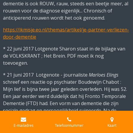
dementie is ook ROUW, rauw, steeds een beetje meer, al
rouwen voor de diagnose eigenlijk... Chronisch of
anticiperend rouwen wordt het ook genoemd.
https://ikmisje.eo.nl/themas/artikel/je-partner-verliezen-
door-dementie
* 22 juni 2017 Lotgenote Sharon staat in de bijlage van
de VOLKSKRANT ; Het Brein. PDF moet ik nog
toevoegen.
* 21 juni 2017
Lotgenote - journaliste
Marloes Elings
schreef een reactie op psychiater Boudewijn Chabot :
Mijn lief is bijna twee jaar geleden overleden. Hij was 52.
Een jaar eerder werd duidelijk dat hij Fronto Temporale
Dementie (FTD) had. Een vorm van dementie die zijn
sociale gedrag en persoonlijkheid ruïneerde. Na de
diagnose zei hij meteen dat hij dood wilde als hij de regie
uit handen moest
E-mailadres
Telefoonnummer
Kaart
geven....
https://www.nrc.nl/nieuws/2017/06/21/verleen-