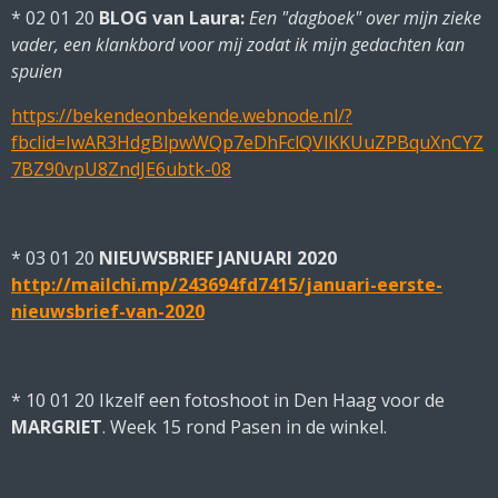
* 02 01 20
BLOG van Laura:
Een "dagboek" over mijn zieke
vader, een klankbord voor mij zodat ik mijn gedachten kan
spuien
https://bekendeonbekende.webnode.nl/?
fbclid=IwAR3HdgBlpwWQp7eDhFclQVlKKUuZPBquXnCYZ
7BZ90vpU8ZndJE6ubtk-08
* 03 01 20
NIEUWSBRIEF JANUARI 2020
http://mailchi.mp/243694fd7415/januari-eerste-
nieuwsbrief-van-2020
* 10 01 20 Ikzelf een fotoshoot in Den Haag voor de
MARGRIET
. Week 15 rond Pasen in de winkel.