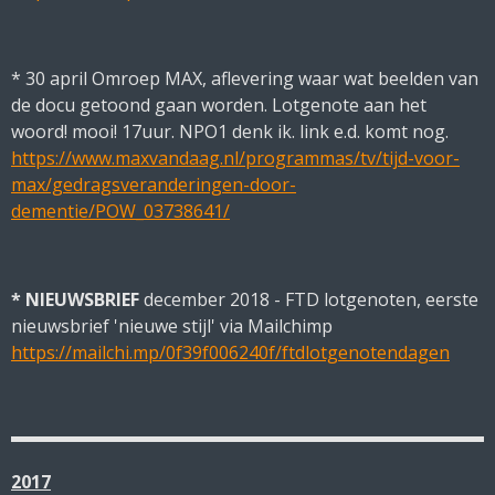
* 30 april Omroep MAX, aflevering waar wat beelden van
de docu getoond gaan worden. Lotgenote aan het
woord! mooi! 17uur. NPO1 denk ik. link e.d. komt nog.
https://www.maxvandaag.nl/programmas/tv/tijd-voor-
max/gedragsveranderingen-door-
dementie/POW_03738641/
* NIEUWSBRIEF
december 2018 - FTD lotgenoten, eerste
nieuwsbrief 'nieuwe stijl' via Mailchimp
https://mailchi.mp/0f39f006240f/ftdlotgenotendagen
2017