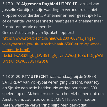
* 17 01 20
Algemeen Dagblad UTRECHT
- artikel van
Josselin Gordijn, er zijn wat dingen veranderd die niet
kloppen door derden… Alzheimer er neer gezet ipv FTD
of dementie! Want Jeannette heeft geen Alzheimer maar
Frontotemporale dementie.
Grrrrr. Actie van Joy en Sjouke! Toppers!
https://www.rtvutrecht.nl/nieuws/2007062/13jarige-
volleybalster-joy-uit-utrecht-haalt-6500-euro-op-voor-
dementie.html?
fbclid=IwAR3XhgbgLWB5T_gGJ_v3_AWqcJ_feZu1iDfJpWil
UNzKHcKW6390GTd2Ux8
* 18 01 20
RTV UTRECHT
was vandaag bij de SUPER
SATURDAY van Volleybal Vereniging Utrecht, waar Joy
en Sjouke een actie hadden. zie vorige berichten, 500
spelers op de Alzheimersocks van het Alzheimercentrum
Amsterdam, zou trouwens DEMENTIE socks moeten
heten, want de verwarring blijft! Men denkt dat