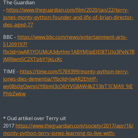
The Guardian
-
https://www.theguardian.com/film/2020/jan/22/terry-
jones-monty-python-founder-and-life-of-brian-director-
dies-aged-77
BBC -
https://www.bbc.com/news/entertainment-arts-
51209197?
fbclid=IwAR1YQUMcA3dyHmr1ABYMJipEIEI8TUIo3PeN7R
jMRlwm5CZXTpbY1jkLcKc
TIME -
https://time.com/5769399/monty-python-terry-
jones-dies-dementia/?fbclid=IwAR2EhHP-
wy08s0gOwnyUY6bmJ3cQ6IYVG8AW4kZ13bT1CMA9_9iE
PhbZwkw
* Oud artikel over Terry uit
2017
https://www.theguardian.com/society/2017/apr/16/
monty-python-terry-jones-learning-to-live-with-