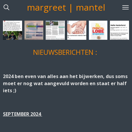
margreet | mantel
Ga
direct
naar
de
hoofdinhoud
NIEUWSBERICHTEN :
2024 ben even van alles aan het bijwerken, dus soms
moet er nog wat aangevuld worden en staat er half
iets ;)
SEPTEMBER 2024