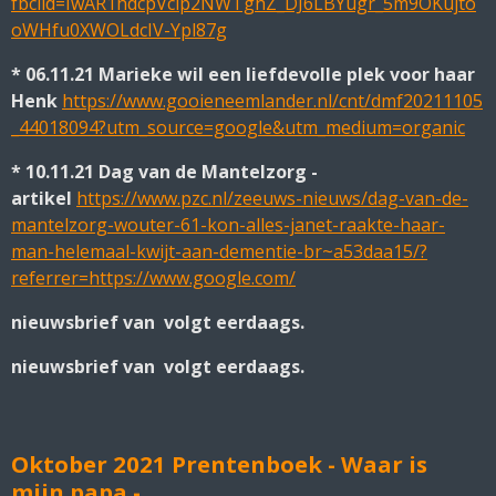
fbclid=IwAR1hdcpVclp2NWTghZ_DJ6LBYugr_5m9OKujto
oWHfu0XWOLdcIV-Ypl87g
* 06.11.21 Marieke wil een liefdevolle plek voor haar
Henk
https://www.gooieneemlander.nl/cnt/dmf20211105
_44018094?utm_source=google&utm_medium=organic
* 10.11.21 Dag van de Mantelzorg -
artikel
https://www.pzc.nl/zeeuws-nieuws/dag-van-de-
mantelzorg-wouter-61-kon-alles-janet-raakte-haar-
man-helemaal-kwijt-aan-dementie-br~a53daa15/?
referrer=https://www.google.com/
nieuwsbrief van volgt eerdaags.
nieuwsbrief van volgt eerdaags.
Oktober 2021 Prentenboek - Waar is
mijn papa -