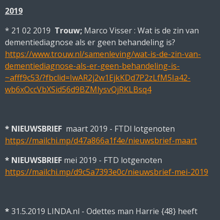
2019
* 21 02 2019
Trouw;
Marco Visser : Wat is de zin van
dementiediagnose als er geen behandeling is?
https://www.trouw.nl/samenleving/wat-is-de-zin-van-
dementiediagnose-als-er-geen-behandeling-is-
~afff9c53/?fbclid=IwAR2j2w1EjkKDd7P2zLfM5Ia42-
wb6xOccVbXSid56d9BZMlysvQjRKLBsq4
* NIEUWSBRIEF
maart 2019 - FTDl lotgenoten
https://mailchi.mp/d47a866a1f4e/nieuwsbrief-maart
* NIEUWSBRIEF
mei 2019 - FTD lotgenoten
https://mailchi.mp/d9c5a7393e0c/nieuwsbrief-mei-2019
*
31.5.2019 LINDA.nl - Odettes man Harrie {48} heeft