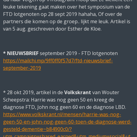
leuke tekening gaat maken over het symposium van de
FTD lotgenoten op 28 sept 2019 hahaha, Of over de
partners die komen op de groep.. lijkt me leuk. Artikel is
van 5 aug. geschreven door Esther de Kloe.
* NIEUWSBRIEF
september 2019 - FTD lotgenoten
https://mailchi.mp/9ff0ff0f57d7/ftd-nieuwsbrief-
september-2019
* 28 okt 2019, artikel in de
Volkskrant
van Wouter
Scheepstra: Harrie was nog geen 50 en kreeg de
diagnose FTD, John nog geen 60 en de diagnose LBD.
https://www.volkskrant.nl/mensen/harrie-was-nog-
geen-50-en-john-nog-geen-60-toen-de-diagnose-werd-
gesteld-dementie~b84900c0/?
utm_campaign=shared_earned&utm_medium=social&ut