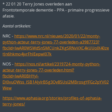
* 22 01 20 Terry Jones overleden aan
Frontotemporale
dementie - PPA - primaire progressieve
afasie.
Aantal artikelen:
NRC -
https://www.nrc.nl/nieuws/2020/01/22/monty-
python-acteur-terry-jones-77-overleden-a3987723?
fbclid=IwAR0WSWdSn5MCUnkZKgSRNvVXC4kUUolX40ze
tJn6hkmo4jvrFhIEepwI07k
NOS -
https://nos.nl/artikel/2319724-monty-python-
acteur-terry-jones-77-overleden.html?
fbclid=IwAR0BHYyl-
DI0vuQWss_ISB1AJylrBSg3Qv85Usl2MBrosgYFGz2pYV02
Wew
https://www.aphasia.org/stories/profiles-of-aphasia-
terry-jones/