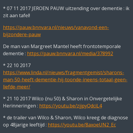
* 07 11 2017 JEROEN PAUW uitzending over dementie : ik
zit aan tafel!
https://pauw.bnnvara.nl/nieuws/vanavond-een-
bijzondere-pauw
De man van Margreet Mantel heeft frontotemporale
dementie :
https://pauw.bnnvara.nl/media/378992
* 22 10 2017
https://www.linda.nl/nieuws/fragmentgemist/sharons-
man-50-heeft-dementie-hij-toonde-ineens-totaal-geen-
liefde-meer/
* 21 10 2017 Wilco {nu 50} & Sharon in Onvergetelijke
Herinneringen :
https://youtu.be/zjjpyQdciL4
* de trailer van Wilco & Sharon, Wilco kreeg de diagnose
op 48jarige leeftijd :
https://youtu.be/8axoeUN2_Ec