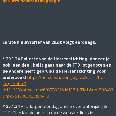
pc&utm_source=TM-google
Eerste nieuwsbrief van 2024: volgt eerdaags.
* 29.1.24 Collecte van de Hersenstichting, doneer je
ook, een deel, helft gaat naar de FTD lotgenoten en
de andere helft gebruikt de Hersenstichting voor
onderzoek!
https://hersenstichting.digicollect.nl/ftd-
lotgenoten?
j=111205&sfmc_sub=60975932&l=137_HTML&u=1596483
&mid=510005035&jb=13
* 25.1.24
FTD lotgenotendag online over autorijden &
FTD. Check in de agenda op de website. link zie