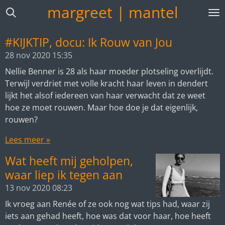
margreet | mantel
Ga
direct
naar
#KIJKTIP, docu: Ik Rouw van Jou
de
28 nov 2020
15:35
hoofdinhoud
Nellie Benner is 28 als haar moeder plotseling overlijdt.
Terwijl verdriet met volle kracht haar leven in dendert
lijkt het alsof iedereen van haar verwacht dat ze weet
hoe ze moet rouwen. Maar hoe doe je dat eigenlijk,
rouwen?
Lees meer »
Wat heeft mij geholpen,
waar liep ik tegen aan
13 nov 2020
08:23
Ik vroeg aan Renée of ze ook nog wat tips had, waar zij
iets aan gehad heeft, hoe was dat voor haar, hoe heeft