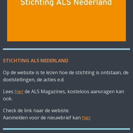
STICHTING ALS NEDERLAND
Op de website is te lezen hoe de stichting is ontstaan, de
doelstellingen, de acties e.d.
Lees
hier
de ALS Magazines, kosteloos aanvragen kan
ook.
Check de link naar de webiste.
Aanmelden voor de nieuwbrief kan
hier