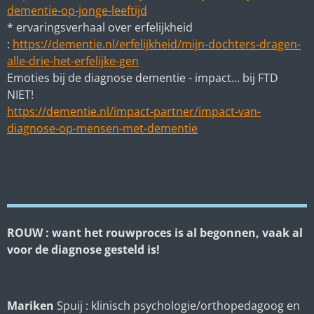
dementie-op-jonge-leeftijd
* ervaringsverhaal over erfelijkheid
:
https://dementie.nl/erfelijkheid/mijn-dochters-dragen-
alle-drie-het-erfelijke-gen
Emoties bij de diagnose dementie - impact... bij FTD
NIET!
https://dementie.nl/impact-partner/impact-van-
diagnose-op-mensen-met-dementie
ROUW : want het rouwproces is al begonnen, vaak al
voor de diagnose gesteld is!
Mariken
Spuij : klinisch psychologie/orthopedagoog en