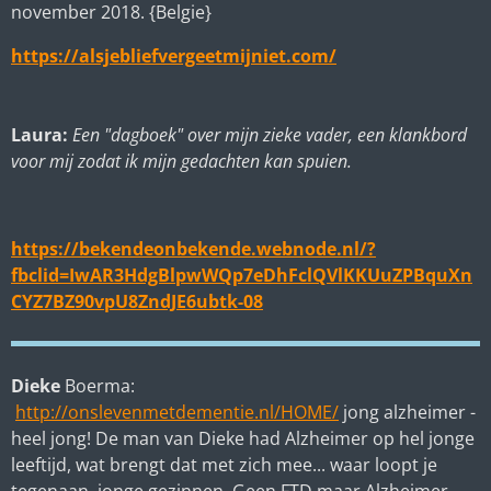
november 2018. {Belgie}
https://alsjebliefvergeetmijniet.com/
Laura:
Een "dagboek" over mijn zieke vader, een klankbord
voor mij zodat ik mijn gedachten kan spuien.
https://bekendeonbekende.webnode.nl/?
fbclid=IwAR3HdgBlpwWQp7eDhFclQVlKKUuZPBquXn
CYZ7BZ90vpU8ZndJE6ubtk-08
Dieke
Boerma:
http://onslevenmetdementie.nl/HOME/
jong alzheimer -
heel jong! De man van Dieke had Alzheimer op hel jonge
leeftijd, wat brengt dat met zich mee... waar loopt je
tegenaan, jonge gezinnen. Geen FTD maar Alzheimer.