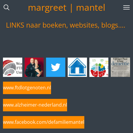
margreet | mantel
Ga
direct
naar
LINKS naar boeken, websites, blogs....
de
hoofdinhoud
www.ftdlotgenoten.nl
www.alzheimer-nederland.nl
www.facebook.com/defamiliemantel