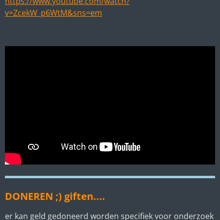
https://www.youtube.com/watch?
v=ZcekW_p6WtM&sns=em
DONEREN ;) giften....
er kan geld gedoneerd worden specifiek voor onderzoek