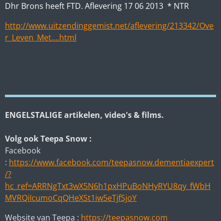
Dhr Brons heeft FTD. Aflevering 17 06 2013 * NTR
http://www.uitzendinggemist.net/aflevering/213342/Ove
r_Leven_Met....html
ENGELSTALIGE artikelen, video's & films.
Volg ook Teepa Snow :
Facebook
:
https://www.facebook.com/teepasnow.dementiaexpert
/?
hc_ref=ARRNgTxt3wX5N6h1pxHPuBoNHyRYU8qy_fWbH
MVRQiIcumoCqQHeXSt1iw5eTjfSjoY
Website van Teepa :
https://teepasnow.com