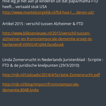
Hoe leg je het aan je kinderen uit dat papa/mama FTD
heeft... vertaald stuk USA
http://www.mantelzorgelijk.nl/ftd-hoe-l ... deren-uit/
Artikel 2015 : verschil tussen Alzheimer & FTD
http://www.blikopnieuws.nl/2015/verschil-tussen-
alzheimer-en-frontotemporale-dementie-vroeg-te-
herkenen#.VjXVtU41qN4.facebook
Linda Zomervrucht in Nederlands Juristenblad : Scriptie :
FTD & de juridische knelpunten (29/3/2010)
http://njb.nl/Uploads/2014/4/Scriptie-Zomervrucht.pdf
http://njb.nl/blog/import/frontotemporale-
dementie.8048.lynkx