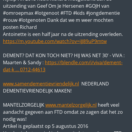
uitzending van Geef Om Je Hersenen #GOJH van
#omroepmax #lotgenoot #FTD #kids #jongdementie
#rouw #lotgenoten Dank dat we m weer mochten
posten Richard
Antoinette is een half jaar na de uitzending overleden.
https://m.youtube.com/watch?ov=iJJ89uP9mtw
DEMENT? DAT KON TOCH NIET? HIJ WAS NET 30’ - VIVA :
Maarten & Sandy
:
https://blendle.com/i/viva/dement-
dat-k ... 0712-44613
www.samendementievriendelijk.nl
NEDERLAND
DEMENTIEVRIENDELIJK MAKEN!
MANTELZORGELIJK
www.mantelzorgelijk.nl
heeft veel
aandacht gegeven aan FTD omdat ze zagen dat het zo
nodig was!
Artikel is geplaatst op 5 augustus 2016