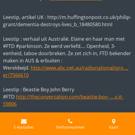
Leestip, artikel UK :
http://m.huffingtonpost.co.uk/philip-
grant/dementia-destroys-lives_b_18480580.html
Leestip : verhaal uit Australië. Elaine en haar man met
#FTD #parkinson. Ze werd verliefd.... Openheid, 3-
eenheid, taboe doorbreken. Ze zet zich in, FTD bekender
maken in AUS & erbuiten :
Wereldwijd.
http://www.abc.net.au/radionational/pro ...
er/7566610
Leestip : Beastie Boy John Berry
#FTD
http://theconversation.com/beastie-boy- ... s-it-
59806
Schots tenniskampioen Malcolm Watt kreeg de diagnose
FTD op 42 jarige leeftijd. Mooi dat bekende mensen in de
E-mailadres
Telefoonnummer
Kaart
openheid treden. Weg taboe! Nu in Nederland nog!