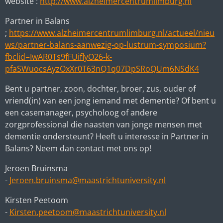
website :
http://www.alzheimercentrumlimburg.nl
Partner in Balans
;
https://www.alzheimercentrumlimburg.nl/actueel/nieu
ws/partner-balans-aanwezig-op-lustrum-symposium?
fbclid=IwAR0Ts9fFUiflyO26-k-
pfaSWuocsAyzOxXr0T63nQ1q07DpSRoQUm6NSdK4
Bent u partner, zoon, dochter, broer, zus, ouder of
vriend(in) van een jong iemand met dementie? Of bent u
een casemanager, psycholoog of andere
zorgprofessional die naasten van jonge mensen met
dementie ondersteunt? Heeft u interesse in Partner in
Balans? Neem dan contact met ons op!
Jeroen Bruinsma
-
Jeroen.bruinsma@maastrichtuniversity.nl
Kirsten Peetoom
-
Kirsten.peetoom@maastrichtuniversity.nl