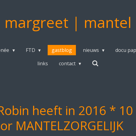
margreet | mantel
enée
FTD
gastblog
nieuws
docu pa
links
contact
Robin heeft in 2016 * 10
oor MANTELZORGELIJK