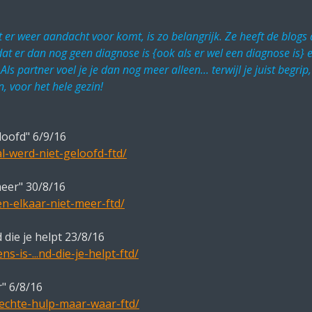
at er weer aandacht voor komt, is zo belangrijk. Ze heeft de blog
at er dan nog geen diagnose is {ook als er wel een diagnose is} 
 partner voel je je dan nog meer alleen... terwijl je juist begri
n, voor het hele gezin!
loofd" 6/9/16
l-werd-niet-geloofd-ftd/
meer" 30/8/16
n-elkaar-niet-meer-ftd/
 die je helpt 23/8/16
-is-...nd-die-je-helpt-ftd/
r" 6/8/16
-echte-hulp-maar-waar-ftd/