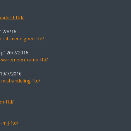
anderd-ftd/
" 2/8/16
ooit-meer-goed-ftd/
mp" 26/7/2016
n-waren-een-ramp-ftd/
 19/7/2016
-mishandeling-ftd/
en-ftd/
-mij-ftd/