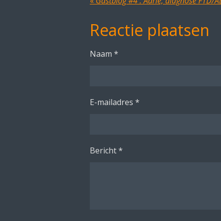
«
Gastblog #4 : Adrie, diagnose FTD/AL
Reactie plaatsen
Naam *
E-mailadres *
Bericht *