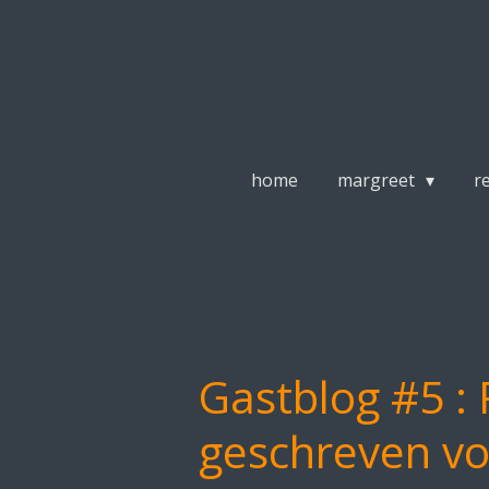
Ga
direct
naar
de
hoofdinhoud
home
margreet
r
Gastblog #5 : 
geschreven v