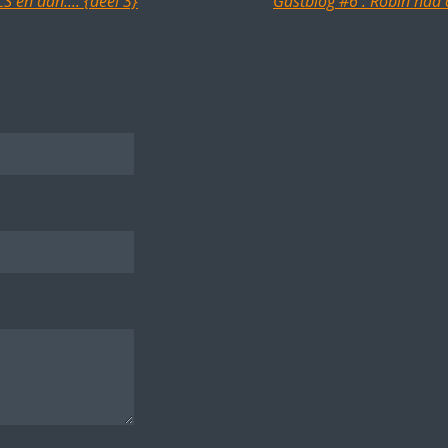
S en dan.... {deel 3}