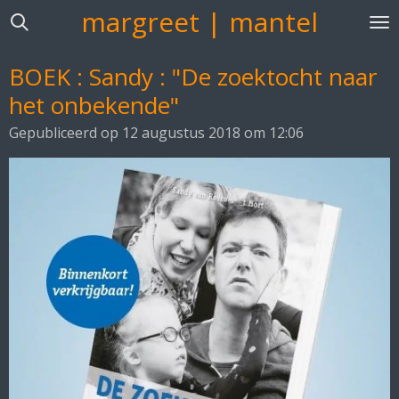
margreet | mantel
Ga
direct
naar
BOEK : Sandy : "De zoektocht naar
de
het onbekende"
hoofdinhoud
Gepubliceerd op 12 augustus 2018 om 12:06