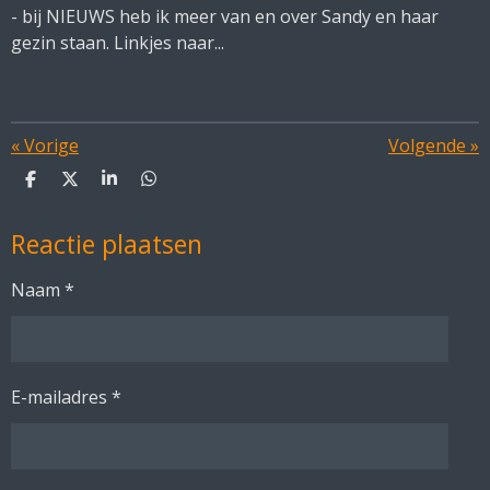
- bij NIEUWS heb ik meer van en over Sandy en haar
gezin staan. Linkjes naar...
«
Vorige
Volgende
»
D
D
S
D
e
e
h
e
l
e
a
l
Reactie plaatsen
e
l
r
e
n
e
n
Naam *
E-mailadres *