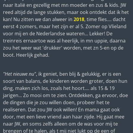
naar Italië en gezellig met mn moeder en zus & kids. JW
reed altijd de lange stukken, maar ook ontdekt dat ik het
kan! Nu zitten we dan alweer in
2018
, time flies.... dacht
eerst 4 zomers, maar het zijn er al 5. Zomer op Vlieland
voor mij en de Nederlandse wateren... Lekker! De
treinreis ernaartoe was al heerlijk, in mn uppie, daarna
zou het weer wat 'drukker' worden, met zn 5-en op de
boot. Heerlijk gehad.
"Het nieuwe nu"
, ik geniet, ben blij & gelukkig, er is een
soort van balans, de kinderen worden groter, doen hun
ding, maken zich los, zoals het hoort.... als 15 & 19
jarigen... Zo mooi om te zien. Ontdekken, ga ervoor, doe
de dingen die je zou willen doen, probeer het te
realiseren. Dat zou JW ook willen! En mama gaat ook
door, met een lieve vriend aan haar zijde. Hij gaat mee
naar JW, en soms zelfs alleen om de was voor mij te
brengen of te halen, als t mij niet lukt op de een of