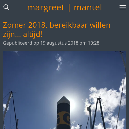
margreet | mantel
Ga
direct
naar
Zomer 2018, bereikbaar willen
de
zijn... altijd!
hoofdinhoud
Gepubliceerd op 19 augustus 2018 om 10:28