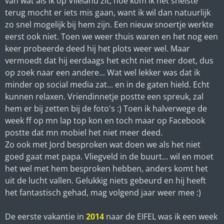
van wat als ik op Vlieland zit, hoe kom ik het snelste
terug mocht er iets mis gaan, want ik wil dan natuurlijk
zo snel mogelijk bij hem zijn. Een nieuw snoertje werkte
eerst ook niet. Toen we weer thuis waren en het nog een
keer probeerde deed hij het plots weer wel. Maar
vermoedt dat hij eerdaags het echt niet meer doet, dus
op zoek naar een andere... Wat wel lekker was dat ik
minder op social media zat... en in de gaten hield. Echt
kunnen relaxen. Vriendinnetje postte een spreuk, zal
hem er bij zetten bij de foto's :) Toen ik halverwege de
week ff op mn lap top kon en toch maar op Facebook
postte dat mn mobiel het niet meer deed.
Zo ook met Jord besproken wat doen we als het niet
goed gaat met papa. Vliegveld in de buurt... wil en moet
het wel met hem besproken hebben, anders komt het
uit de lucht vallen. Gelukkig niets gebeurd en hij heeft
het fantastisch gehad, mag volgend jaar weer mee :)
De eerste vakantie in
2014
naar de EIFEL was ik een week