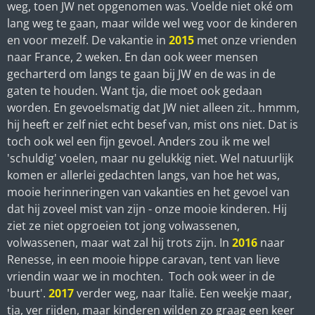
weg, toen JW net opgenomen was. Voelde niet oké om
lang weg te gaan, maar wilde wel weg voor de kinderen
en voor mezelf. De vakantie in
2015
met onze vrienden
naar France, 2 weken. En dan ook weer mensen
gecharterd om langs te gaan bij JW en de was in de
gaten te houden. Want tja, die moet ook gedaan
worden. En gevoelsmatig dat JW niet alleen zit.. hmmm,
hij heeft er zelf niet echt besef van, mist ons niet. Dat is
toch ook wel een fijn gevoel. Anders zou ik me wel
'schuldig' voelen, maar nu gelukkig niet. Wel natuurlijk
komen er allerlei gedachten langs, van hoe het was,
mooie herinneringen van vakanties en het gevoel van
dat hij zoveel mist van zijn - onze mooie kinderen. Hij
ziet ze niet opgroeien tot jong volwassenen,
volwassenen, maar wat zal hij trots zijn. In
2016
naar
Renesse, in een mooie hippe caravan, tent van lieve
vriendin waar we in mochten. Toch ook weer in de
'buurt'.
2017
verder weg, naar Italië. Een weekje maar,
tja, ver rijden, maar kinderen wilden zo graag een keer