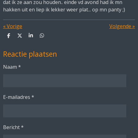
dat ik ze aan zou houden.. einde vd avond had ik mn
hakken uit en liep ik lekker weer plat... op mn panty ;)
«
Vorige
Volgende
»
D
D
S
D
e
e
h
e
l
e
a
l
Reactie plaatsen
e
l
r
e
n
e
n
Naam *
E-mailadres *
Bericht *