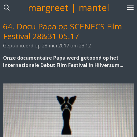
margreet | mantel
Ga
direct
naar
64. Docu Papa op SCENECS Film
de
Festival 28&31 05.17
hoofdinhoud
Gepubliceerd op 28 mei 2017 om 23:12
Onze documentaire Papa werd getoond op het
Internationale Debut Film Festival in Hilversum...