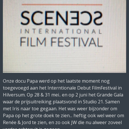
Onze docu Papa werd op het laatste moment nog
toegevoegd aan het Interntionale Debut FilmFestival in
Hilversum. Op 28 & 31 mei.. en op 2 juni het Grande Gala
waar de prijsuitreiking plaatsvond in Studio 21. Samen
met Iris naar toe gegaan. Het was weer bijzonder om
Papa op het grote doek te zien... heftig ook wel weer om
Renée & Jord te zien, en zo ook JW die nu alweer zoveel