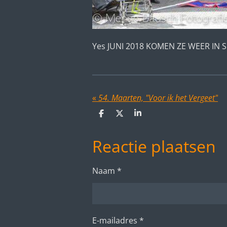
Yes JUNI 2018 KOMEN ZE WEER IN SL
«
54. Maarten, "Voor ik het Vergeet"
D
D
S
e
e
h
l
e
a
Reactie plaatsen
e
l
r
n
e
Naam *
E-mailadres *