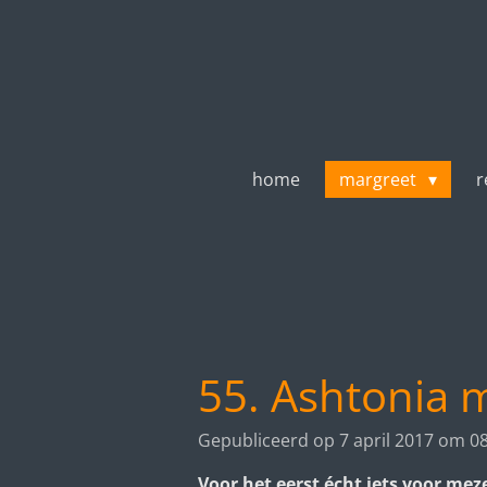
Ga
direct
naar
de
hoofdinhoud
home
margreet
r
55. Ashtonia 
Gepubliceerd op 7 april 2017 om 0
Voor het eerst écht iets voor mez