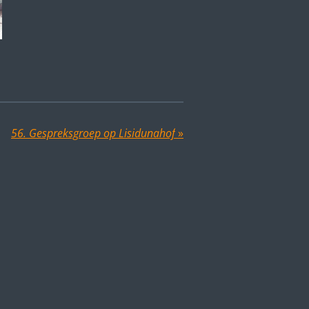
56. Gespreksgroep op Lisidunahof
»