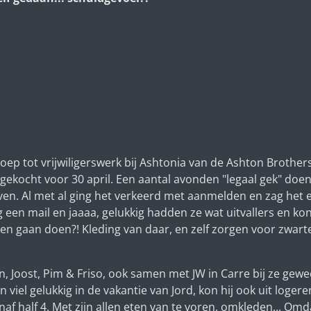
ep tot vrijwiligerswerk bij Ashtonia van de Ashton Brothers
gekocht voor 30 april. Een aantal avonden "legaal gek" doen
n. Al met al ging het verkeerd met aanmelden en zag het e
g een mail en jaaaa, gelukkig hadden ze wat uitvallers en 
en gaan doen?! Kleding van daar, en zelf zorgen voor zwart
n, Joost, Pim & Friso, ook samen met JW in Carre bij ze gew
viel gelukkig in de vakantie van Jord, kon hij ook uit loger
naf half 4. Met zijn allen eten van te voren, omkleden... O