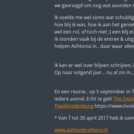
we gevraagd om nog wat avonden te 
Ik voelde me wel soms wat schuldig
hoe blij ik was, hoe ik aan het geni
wel een rol, of toch niet ;) een bli
ik stonden vaak bij de entree & ui
helpen Ashtonia in.. daar waar alles 
ik kan er wel over blijven schrijven,
Op naar volgend jaar... nu al zin in..
En een reunie.. op 5 september in T
iedere avond. Echt te gek!
The Deslo
TivoliVredenburg
https://www.tivol
* Van 7 tot 30 april 2017 heb ik s
www.ashtonbrothers.nl