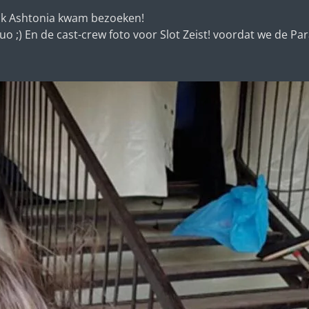
ook Ashtonia kwam bezoeken!
uo ;) En de cast-crew foto voor Slot Zeist! voordat we de Pa