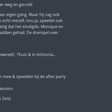
er weg en geruild.
aar eigen gang. Maar hij zag ook
as echt mezelf, nou ja, speelde ook
rietig dat het eindigde. Monique en
t hadden gehad. De drempel over
iewereld', Thuis & in Ashtonia...
en mee & speelden bij de after party
_Reunion
t Zeist