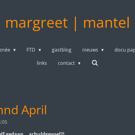
margreet | mantel
enée
FTD
gastblog
nieuws
docu pa
links
contact
mnd April
8:05
elf gedaan... schuldgevoel?!