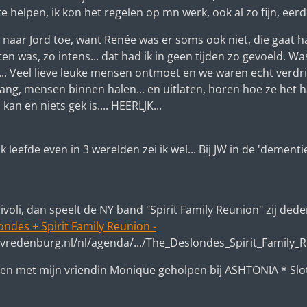
helpen, ik kon het regelen op mn werk, ook al zo fijn, eerd
 naar Jord toe, want Renée was er soms ook niet, die gaat h
eten was, zo intens... dat had ik in geen tijden zo gevoeld. W
j ei... Veel lieve leuke mensen ontmoet en we waren echt verd
tgang, mensen binnen halen... en uitlaten, horen hoe ze he
kan en niets gek is.... HEERLJK...
 ik leefde even in 3 werelden zei ik wel... Bij JW in de 'dement
.
ivoli, dan speelt de NY band "Spirit Family Reunion" zij ded
ndes + Spirit Family Reunion -
ivredenburg.nl/nl/agenda/.../The_Deslondes_Spirit_Family
amen met mijn vriendin Monique geholpen bij ASHTONIA * Slo