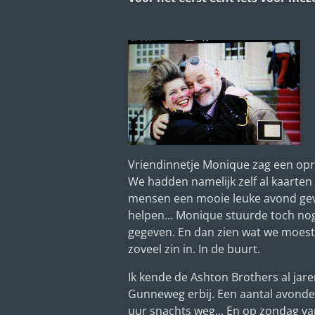
Vriendinnetje Monique zag een opro
We hadden namelijk zelf al kaarten 
mensen een mooie leuke avond geve
helpen... Monique stuurde toch no
gegeven. En dan zien wat we moest
zoveel zin in. In de buurt.
Ik kende de Ashton Brothers al jare
Gunneweg erbij. Een aantal avonden 
uur snachts weg... En op zondag va