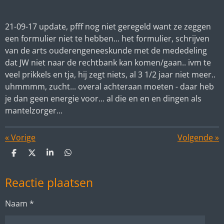
21-09-17 update, pfff nog niet geregeld want ze zeggen
een formulier niet te hebben... het formulier, schrijven
van de arts ouderengeneeskunde met de mededeling
dat JW niet naar de rechtbank kan komen/gaan.. ivm te
veel prikkels en tja, hij zegt niets, al 3 1/2 jaar niet meer..
uhmmmm, zucht... overal achteraan moeten - daar heb
je dan geen energie voor... al die en en en dingen als
mantelzorger...
«
Vorige
Volgende
»
D
D
S
D
e
e
h
e
l
e
a
l
Reactie plaatsen
e
l
r
e
n
e
n
Naam *