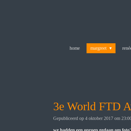
Ga
direct
naar
de
hoofdinhoud
home
margreet
ren
3e World FTD A
Gepubliceerd op 4 oktober 2017 om 23:0
we hadden een oproep gedaan om foto's