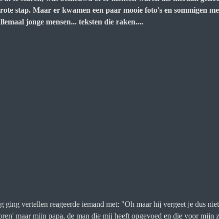
n grote stap. Maar er kwamen een paar mooie foto's en sommigen me
maal jonge mensen... teksten die raken....
ging vertellen reageerde iemand met: "Oh maar hij vergeet je dus niet o
loren' maar mijn papa, de man die mij heeft opgevoed en die voor mijn z