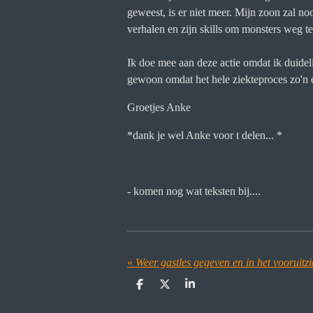
geweest, is er niet meer. Mijn zoon zal n
verhalen en zijn skills om monsters weg t
Ik doe mee aan deze actie omdat ik duidel
gewoon omdat het hele ziekteproces zo'n 
Groetjes Anke
*dank je wel Anke voor t delen... *
- komen nog wat teksten bij....
«
Weer gastles gegeven en in het vooruitzic
D
D
S
e
e
h
l
e
a