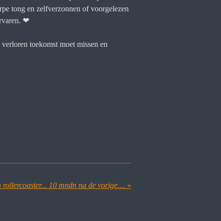
erpe tong en zelfverzonnen of voorgelezen
ervaren. ❤
en verloren toekomst moet missen en
ollercoaster... 10 mndn na de vorige....
»