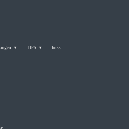
zingen
TIPS
links
or