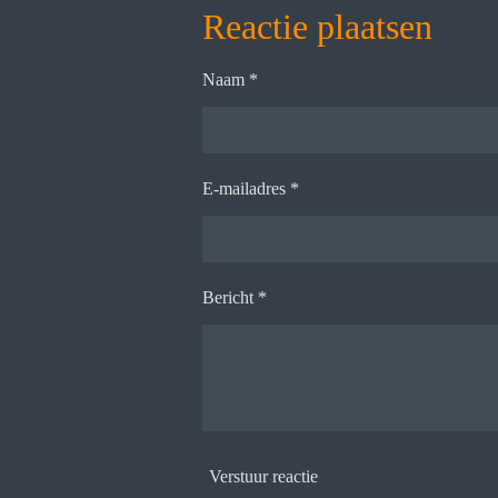
e
l
r
Reactie plaatsen
n
e
Naam *
E-mailadres *
Bericht *
Verstuur reactie