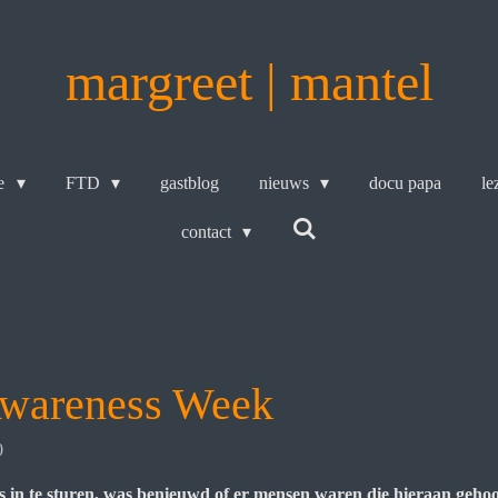
margreet | mantel
ée
FTD
gastblog
nieuws
docu papa
le
contact
wareness Week
0
 in te sturen, was benieuwd of er mensen waren die hieraan geho