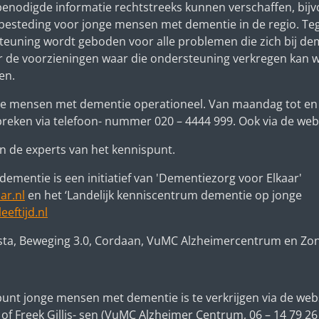
de benodigde informatie rechtstreeks kunnen verschaffen, b
steding voor jonge mensen met dementie in de regio. Tegeli
teuning wordt geboden voor alle problemen die zich bij dem
er de voorzieningen waar die ondersteuning verkregen kan w
en.
ge mensen met dementie operationeel. Van maandag tot en m
spreken via telefoon- nummer 020
–
4444 999. Ook via de web
n de experts van het kennispunt.
mentie is een initiatief van 'Dementiezorg voor Elkaar'
ar.nl
en het
‘L
andelijk kenniscentrum dementie op jonge
eftijd.nl
sta, Beweging 3.0, Cordaan, VuMC Alzheimercentrum en Zo
unt jonge mensen met dementie is te verkrijgen via de websi
) of Freek Gillis- sen (VuMC Alzheimer Centrum, 06
–
14 79 26