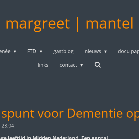
margreet | mantel
enée
FTD
gastblog
nieuws
docu pa
links
contact
ispunt voor Dementie op
 23:04
ge leeftijd in Midden Nederland. Een aantal