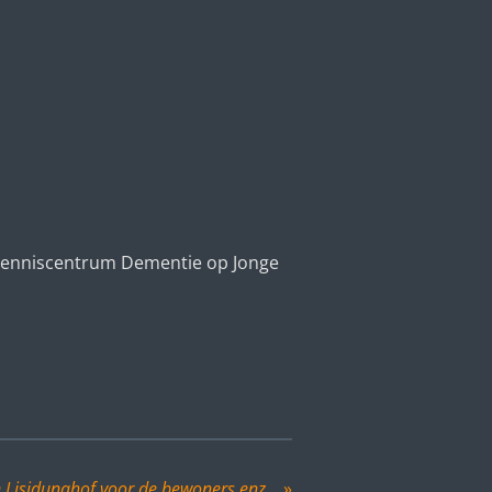
 Kenniscentrum Dementie op Jonge
n Lisidunahof voor de bewoners enz...
»