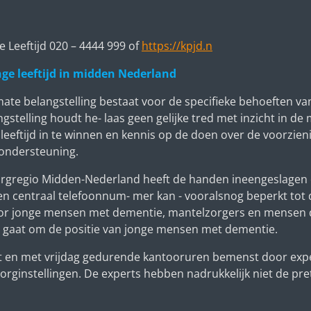
 Leeftijd
020
–
4444 999
of
https://kpjd.n
ge leeftijd in midden Nederland
mate belangstelling bestaat voor de specifieke behoeften 
gstelling houdt he- laas geen gelijke tred met inzicht in d
leeftijd in te winnen en kennis op de doen over de voorzi
 ondersteuning.
 zorgregio Midden-Nederland heeft de handen ineengeslagen
n centraal telefoonnum- mer kan - vooralsnog beperkt tot 
r jonge mensen met dementie, mantelzorgers en mensen di
et gaat om de positie van jonge mensen met dementie.
 en met vrijdag gedurende kantooruren bemenst door expe
rginstellingen. De experts hebben nadrukkelijk niet de pre