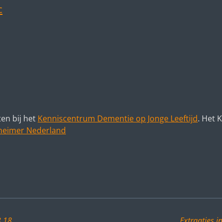
c
ten bij het
Kenniscentrum Dementie op Jonge Leeftijd
. Het
heimer Nederland
3.18
Extraatjes i