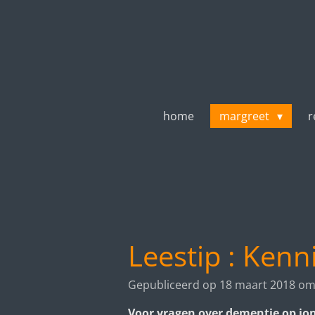
Ga
direct
naar
de
hoofdinhoud
home
margreet
r
Leestip : Kenn
Gepubliceerd op 18 maart 2018 om
Voor vragen over dementie op jon