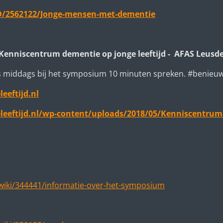
D/2562122/Jonge-mensen-met-dementie
enniscentrum dementie op jonge leeftijd -
AFAS Leusd
 's middags bij het symposium 10 minuten spreken. #benieu
eeftijd.nl
eeftijd.nl/wp-content/uploads/2018/05/Kenniscentrum
wiki/344441/informatie-over-het-symposium