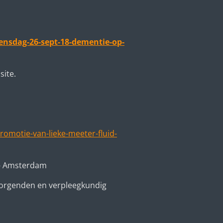
nsdag-26-sept-18-dementie-op-
site.
omotie-van-lieke-meeter-fluid-
n - Amsterdam
zorgenden en verpleegkundig