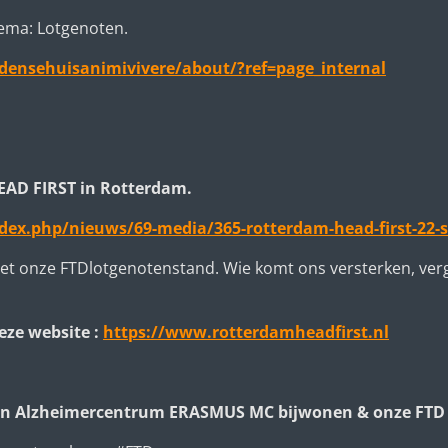
hema: Lotgenoten.
ensehuisanimivivere/about/?ref=page_internal
EAD FIRST in Rotterdam.
dex.php/nieuws/69-media/365-rotterdam-head-first-22-
met onze FTDlotgenotenstand. Wie komt ons versterken, verg
eze website :
https://www.rotterdamheadfirst.nl
en Alzheimercentrum ERASMUS MC bijwonen & onze FTD lo