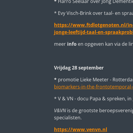
*
Harro Seelaar over Jong Dementi
* Evy Visch-Brink over taal- en sp
https://www.ftdlotgenoten.nl/i
jonge-leeftijd-taal-en-spraakpro
meer
info
en opgeven kan via de li
Vrijdag 28 september
*
promotie Lieke Meeter - Rotter
biomarkers-in-the-frontotemporal
* V & VN - docu Papa & spreken, in
V&VN
is de grootste beroepsvereni
specialisten.
https://www.venvn.nl