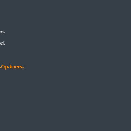
en.
wd.
-Op-koers-