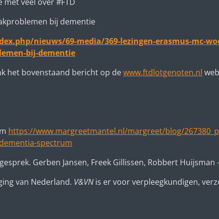
e met veel over #FTD
raakproblemen bij dementie
ndex.php/nieuws/69-media/369-lezingen-erasmus-mc-woe
blemen-bij-dementie
nk het bovenstaand bericht op de
www.ftdlotgenoten.nl
web
dam
https://www.margreetmantel.nl/margreet/blog/267380_pr
-dementia-spectrum
 gesprek. Gerben Jansen, Freek Gillissen, Robbert Huijsma
ging van Nederland.
V&VN
is er voor verpleegkundigen, ver