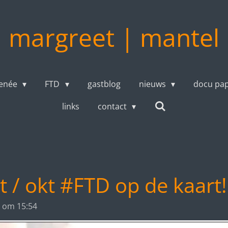
margreet | mantel
enée
FTD
gastblog
nieuws
docu pa
links
contact
 / okt #FTD op de kaart!
 om 15:54