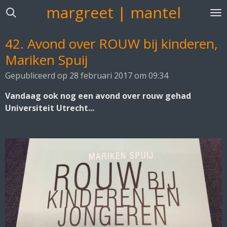
margreet | mantel
Ga
direct
naar
42. Avond over ROUW bij kinderen,
de
Mariken Spuij
hoofdinhoud
Gepubliceerd op 28 februari 2017 om 09:34
Vandaag ook nog een avond over rouw gehad
Universiteit Utrecht...