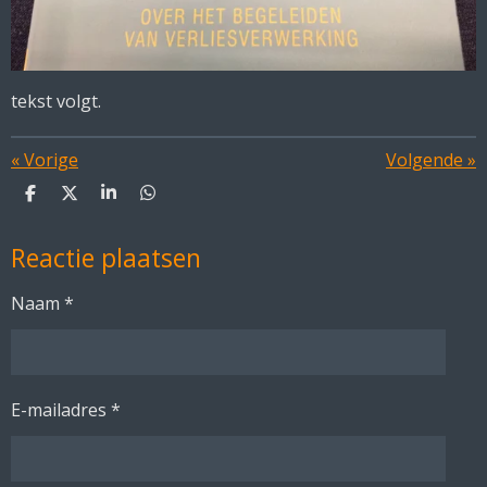
tekst volgt.
«
Vorige
Volgende
»
D
D
S
D
e
e
h
e
l
e
a
l
Reactie plaatsen
e
l
r
e
n
e
n
Naam *
E-mailadres *