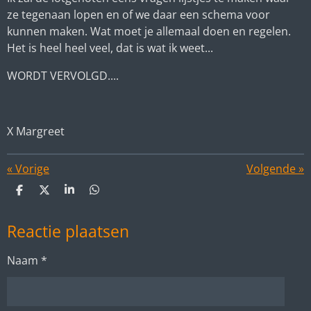
ze tegenaan lopen en of we daar een schema voor
kunnen maken. Wat moet je allemaal doen en regelen.
Het is heel heel veel, dat is wat ik weet...
WORDT VERVOLGD....
X Margreet
«
Vorige
Volgende
»
D
D
S
D
e
e
h
e
l
e
a
l
Reactie plaatsen
e
l
r
e
n
e
n
Naam *