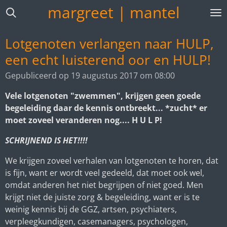
margreet | mantel
Ga
direct
naar
Lotgenoten verlangen naar HULP,
de
een echt luisterend oor en HULP!
hoofdinhoud
Gepubliceerd op 19 augustus 2017 om 08:00
Vele lotgenoten "zwemmen", krijgen geen goede
begeleiding daar de kennis ontbreekt... *zucht* er
moet zoveel veranderen nog.... H U L P!
SCHRIJNEND IS HET!!!!
We krijgen zoveel verhalen van lotgenoten te horen, dat
is fijn, want er wordt veel gedeeld, dat moet ook wel,
omdat anderen het niet begrijpen of niet goed. Men
krijgt niet de juiste zorg & begeleiding, want er is te
weinig kennis bij de GGZ, artsen, psychiaters,
verpleegkundigen, casemanagers, psychologen,