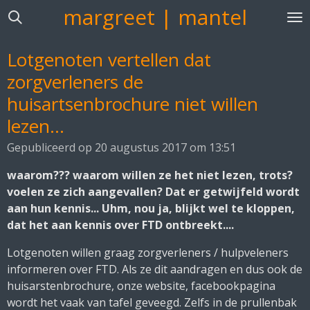
margreet | mantel
Ga
direct
naar
Lotgenoten vertellen dat
de
zorgverleners de
hoofdinhoud
huisartsenbrochure niet willen
lezen...
Gepubliceerd op 20 augustus 2017 om 13:51
waarom??? waarom willen ze het niet lezen, trots?
voelen ze zich aangevallen? Dat er getwijfeld wordt
aan hun kennis... Uhm, nou ja, blijkt wel te kloppen,
dat het aan kennis over FTD ontbreekt....
Lotgenoten willen graag zorgverleners / hulpveleners
informeren over FTD. Als ze dit aandragen en dus ook de
huisarstenbrochure, onze website, facebookpagina
wordt het vaak van tafel geveegd. Zelfs in de prullenbak