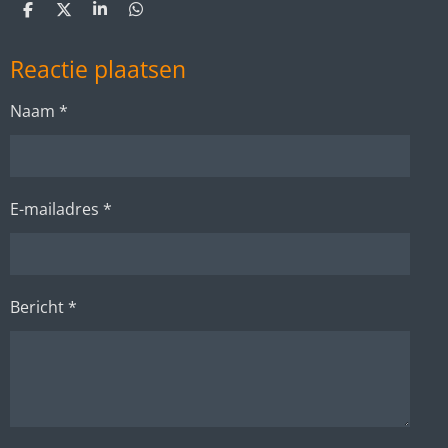
D
D
S
D
e
e
h
e
l
e
a
l
Reactie plaatsen
e
l
r
e
n
e
n
Naam *
E-mailadres *
Bericht *