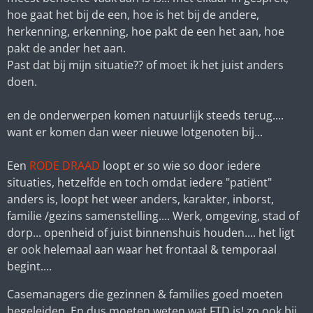
hoe gaat het bij de een, hoe is het bij de andere,
herkenning, erkenning, hoe pakt de een het aan, hoe
pakt de ander het aan.
Past dat bij mijn situatie?? of moet ik het juist anders
doen.
en de onderwerpen komen natuurlijk steeds terug....
want er komen dan weer nieuwe lotgenoten bij...
Een
RODE DRAAD
loopt er so wie so door iedere
situaties, hetzelfde en toch omdat iedere "patiënt"
anders is, loopt het weer anders, karakter, inborst,
familie /gezins samenstelling.... Werk, omgeving, stad of
dorp... openheid of juist binnenshuis houden.... het ligt
er ook helemaal aan waar het frontaal & temporaal
begint....
Casemanagers die gezinnen & families goed moeten
begeleiden. En dus moeten weten wat FTD is! zo ook bij