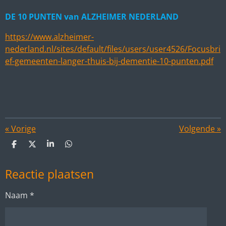
DE 10 PUNTEN van ALZHEIMER NEDERLAND
https://www.alzheimer-
nederland.nl/sites/default/files/users/user4526/Focusbri
ef-gemeenten-langer-thuis-bij-dementie-10-punten.pdf
«
Vorige
Volgende
»
D
D
S
D
e
e
h
e
l
e
a
l
Reactie plaatsen
e
l
r
e
n
e
n
Naam *