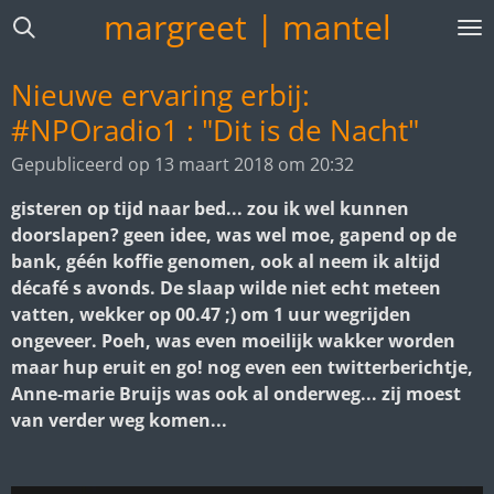
margreet | mantel
Ga
direct
naar
Nieuwe ervaring erbij:
de
#NPOradio1 : "Dit is de Nacht"
hoofdinhoud
Gepubliceerd op 13 maart 2018 om 20:32
gisteren op tijd naar bed... zou ik wel kunnen
doorslapen? geen idee, was wel moe, gapend op de
bank, géén koffie genomen, ook al neem ik altijd
décafé s avonds. De slaap wilde niet echt meteen
vatten, wekker op 00.47 ;) om 1 uur wegrijden
ongeveer. Poeh, was even moeilijk wakker worden
maar hup eruit en go! nog even een twitterberichtje,
Anne-marie Bruijs was ook al onderweg... zij moest
van verder weg komen...