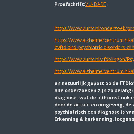
Proefschrift:
VU-DARE
https://www.vumc.nl/onderzoek/pr
https://www.alzheimercentrum.nl/
bvftd-and-psychiatric-disorders-clin
https://www.vumc.nl/afdelingen/Ps
https://www.alzheimercentrum.nl/
en natuurlijk gepost op de FTDl
alle onderzoeken zijn zo belangr
diagnose, wat de uitkomst ook is
door de artsen en omgeving, de v
psychiatrisch een diagnose is va
Erkenning & herkenning, lotgen