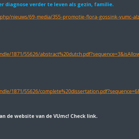
 diagnose verder te leven als gezin, familie.
ex.php/nieuws/69-media/355-promotie-flora-gossink-vumc-a
handle/1871/55626/abstract%20dutch.pdf?sequence=3&isAllo
handle/1871/55626/complete%20dissertation.pdf?sequence=6
an de website van de VUmc! Check link.