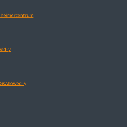
lzheimercentrum
wed=y
&isAllowed=y