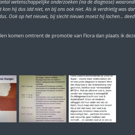
antal wetenschappelijke onderzoeken {na de diagnose} waaronde
n hij dus idd niet, en bij ons ook niet. Als ik verdrietig was da
 dus. Ook op het nieuws, bij slecht nieuws moest hij lachen... deed
elen komen omtrent de promotie van Flora dan plaats ik deze