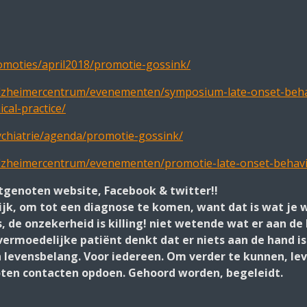
omoties/april2018/promotie-gossink/
alzheimercentrum/evenementen/symposium-late-onset-behav
ical-practice/
ychiatrie/agenda/promotie-gossink/
alzheimercentrum/evenementen/promotie-late-onset-behavi
otgenoten website, Facebook & twitter!!
ijk, om tot een diagnose te komen, want dat is wat je wi
, de onzekerheid is killing! niet wetende wat er aan de
ermoedelijke patiënt denkt dat er niets aan de hand is.
n levensbelang. Voor iedereen. Om verder te kunnen, lev
oten contacten opdoen. Gehoord worden, begeleidt.