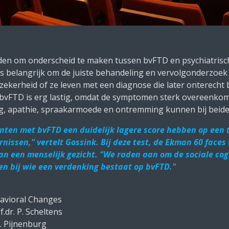
en om onderscheid te maken tussen bvFTD en psychiatrisch
 belangrijk om de juiste behandeling en vervolgonderzoek 
zekerheid of ze leven met een diagnose die later onterecht bli
 bvFTD is erg lastig, omdat de symptomen sterk overeenkom
ing, apathie, spraakarmoede en ontremming kunnen bij bei
ënten met bvFTD een duidelijk lagere score hebben op een t
nissen," vertelt Gossink. Bij deze test, de Ekman 60 faces 
an een menselijk gezicht. "We raden aan om de sociale cog
en bij wie een verdenking bestaat op bvFTD."
avioral Changes
f.dr. P. Scheltens
.L. Pijnenburg