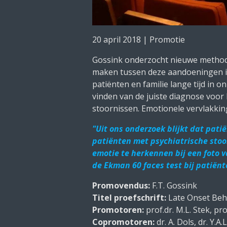
20 april 2018 | Promotie
Gossink onderzocht nieuwe method
maken tussen deze aandoeningen is
patiënten en familie lange tijd in on
vinden van de juiste diagnose voor
stoornissen. Emotionele vervlakk
"Uit ons onderzoek blijkt dat pati
patiënten met psychiatrische stoor
emotie te herkennen bij een foto v
de Ekman 60 faces test bij patiënt
Promovendus:
F.T. Gossink
Titel proefschrift:
Late Onset Beh
Promotoren:
prof.dr. M.L. Stek, pro
Copromotoren:
dr. A. Dols, dr. Y.A