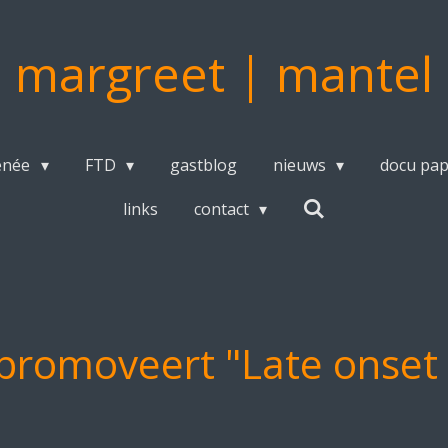
margreet | mantel
enée
FTD
gastblog
nieuws
docu pa
links
contact
 promoveert "Late onset