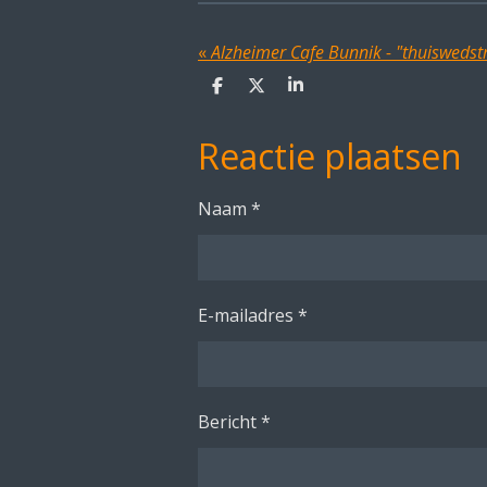
«
Alzheimer Cafe Bunnik - "thuiswedstr
D
D
S
e
e
h
l
e
a
Reactie plaatsen
e
l
r
n
e
Naam *
E-mailadres *
Bericht *