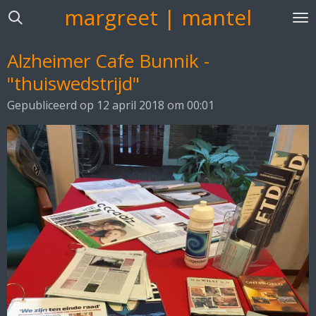
margreet | mantel
Ga
direct
naar
Alzheimer Cafe Bunnik -
de
"thuiswedstrijd"
hoofdinhoud
Gepubliceerd op 12 april 2018 om 00:01