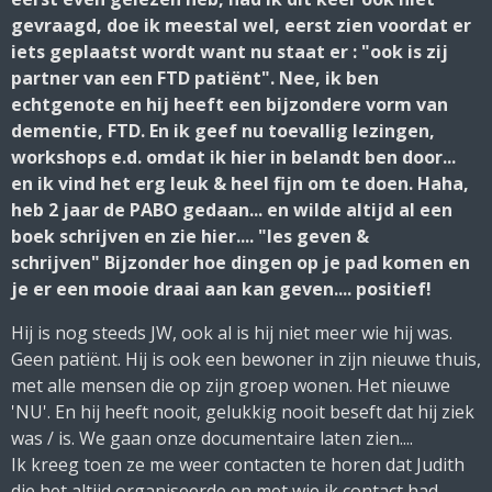
gevraagd, doe ik meestal wel, eerst zien voordat er
iets geplaatst wordt want nu staat er : "ook is zij
partner van een FTD patiënt". Nee, ik ben
echtgenote en hij heeft een bijzondere vorm van
dementie, FTD. En ik geef nu toevallig lezingen,
workshops e.d. omdat ik hier in belandt ben door...
en ik vind het erg leuk & heel fijn om te doen.
Haha,
heb 2 jaar de PABO gedaan... en wilde altijd al een
boek schrijven en zie hier.... "les geven &
schrijven" Bijzonder hoe dingen op je pad komen en
je er een mooie draai aan kan geven.... positief!
Hij is nog steeds JW, ook al is hij niet meer wie hij was.
Geen patiënt. Hij is ook een bewoner in zijn nieuwe thuis,
met alle mensen die op zijn groep wonen. Het nieuwe
'NU'. En hij heeft nooit, gelukkig nooit beseft dat hij ziek
was / is. We gaan onze documentaire laten zien....
Ik kreeg toen ze me weer contacten te horen dat Judith
die het altijd organiseerde en met wie ik contact had