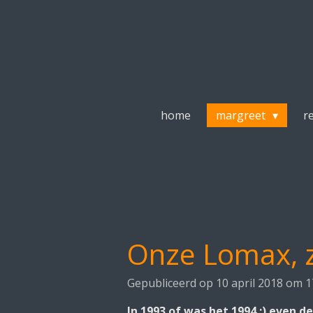
Ga
direct
naar
de
hoofdinhoud
home
margreet
r
Onze Lomax, z
Gepubliceerd op 10 april 2018 om 1
In 1993 of was het 1994 ;) even 