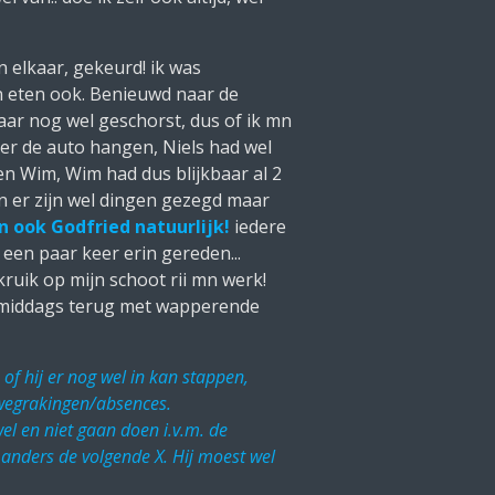
 elkaar, gekeurd! ik was
en eten ook. Benieuwd naar de
maar nog wel geschorst, dus of ik mn
ter de auto hangen, Niels had wel
en Wim, Wim had dus blijkbaar al 2
n er zijn wel dingen gezegd maar
 ook Godfried natuurlijk!
iedere
 een paar keer erin gereden...
uik op mijn schoot rii mn werk!
 s middags terug met wapperende
 of hij er nog wel in kan stappen,
 wegrakingen/absences.
l en niet gaan doen i.v.m. de
n anders de volgende X. Hij moest wel