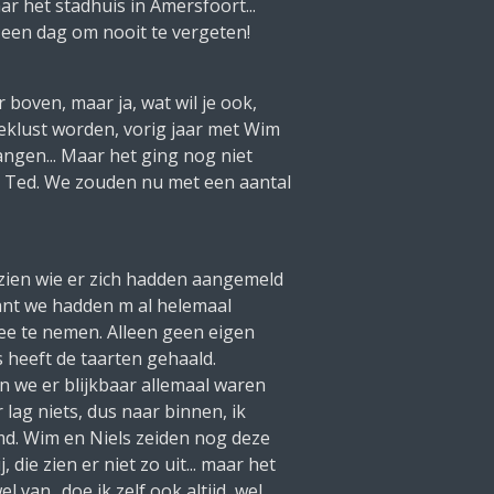
ar het stadhuis in Amersfoort...
 een dag om nooit te vergeten!
boven, maar ja, wat wil je ook,
geklust worden, vorig jaar met Wim
ngen... Maar het ging nog niet
an Ted. We zouden nu met een aantal
 zien wie er zich hadden aangemeld
ant we hadden m al helemaal
 mee te nemen. Alleen geen eigen
 heeft de taarten gehaald.
n we er blijkbaar allemaal waren
lag niets, dus naar binnen, ik
emd. Wim en Niels zeiden nog deze
 die zien er niet zo uit... maar het
 van.. doe ik zelf ook altijd, wel