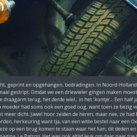
zocht, geprint en opgehangen, bedradingen. In Noord-Holla
aal gestript. Omdat we een driewieler gingen maken moest
raagarm terug, het derde wiel... in het 'kontje'... Een half 
Mijn moeder had soms ook een goed oog, want toen ze bezig w
t meer dicht. Jawel hoor zeiden de heren, maar nee, ze had 
rden, herkeuring want tja, van een witte bestel naar een 
eze op een brug komen te staan waar het kan, dit deden en
pagina. Le Patron. Het was ook altijd leuk om daar naar toe 