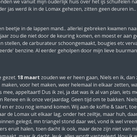
nden we vanuit mijn ouderlijk huis over het ijs schuifelen na
r jas werd ik in de Lomax gehezen, zitten geen deuren in...
 beetje in de lappen mand... allerlei gebreken kwamen naar 
 jaar zou die niet door de keuring komen, en moest er aan 
en stellen, de carburateur schoongemaakt, bougies etc verva
rkeerde' benzine. Al eerder geholpen door mijn lieve buurm
 gezet.
18 maart
zouden we er heen gaan, Niels en ik, dan
maken, voor het maken, weer helemaal in elkaar zetten, w
mee, appeltaart! Dus ik zei, ja dat was ik al van plan, iets
 Renee en ik onze verjaardag. Geen tijd om te bakken. Niels
 en er zou nog iemand komen. Wij aan de koffie & taart, toe
r de Lomax uit elkaar lag, onder het zeiltje, maar huh, daar 
 binnen gelegd, mn triangel stond daar wel, vond ik wel vre
s eruit halen, toen dacht ik ook, maar deze zijn niet van mij,
emaakt, maar ik dacht, leuk, alles wordt vastgelegd. Hou ik wel