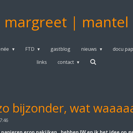
margreet | mantel
enée
FTD
gastblog
nieuws
docu pa
links
contact
o bijzonder, wat waaaaa
7:46
de papieren erop nakijken, hebben JW en ik het idee op