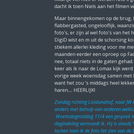
dacht ik toen Niels aan het filme
Maar binnengekomen op de brug, hoo
flabbergasted, ongelooflijk, waanzi
foto's, er zijn al wel foto's van h
DigiD wist en m uit de schorsing k
stiekem allerlei kleding voor me me
maanden eerder een oproep op Faceb
nee, totaal niets in de gaten gehad.
keer als ik naar de Lomax kijk werd 
vorige week woensdag samen met Ni
want het zou 's middags heel lekke
haren..... HEERLIJK!
Zondag richting Lisidunahof, naar JW me
anders met behulp van anderen wellich
Woensdagmiddag 11/4 een gesprek met 
dagindeling vermoedt ik. Hij is steeds
lachen toen ik de foto liet zien van de