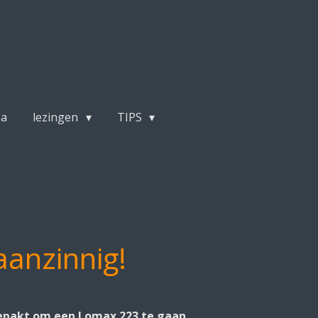
pa
lezingen
TIPS
anzinnig!
 gepakt om een Lomax 223 te gaan