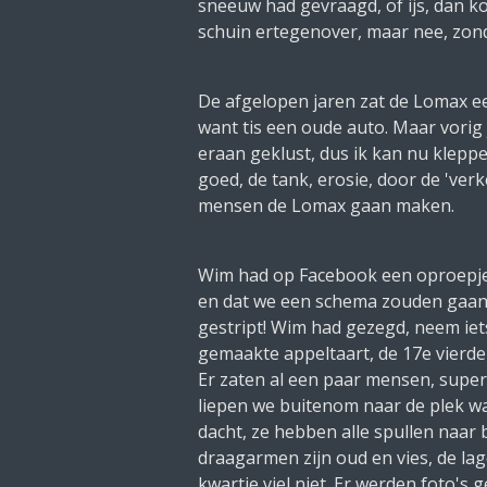
sneeuw had gevraagd, of ijs, dan ko
schuin ertegenover, maar nee, zonde
De afgelopen jaren zat de Lomax een
want tis een oude auto. Maar vorig
eraan geklust, dus ik kan nu klepp
goed, de tank, erosie, door de 've
mensen de Lomax gaan maken.
Wim had op Facebook een oproepje
en dat we een schema zouden gaan 
gestript! Wim had gezegd, neem iets 
gemaakte appeltaart, de 17e vierden
Er zaten al een paar mensen, super!
liepen we buitenom naar de plek waa
dacht, ze hebben alle spullen naar
draagarmen zijn oud en vies, de lager
kwartje viel niet. Er werden foto's g