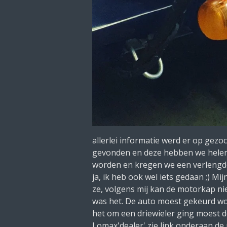
allerlei informatie werd er op ge
gevonden en deze hebben we helem
worden en kregen we een verlengde d
ja, ik heb ook wel iets gedaan ;) 
ze, volgens mij kan de motorkap nie
was het. De auto moest gekeurd wo
het om een driewieler ging moest d
Lomax'dealer' zie link onderaan de 