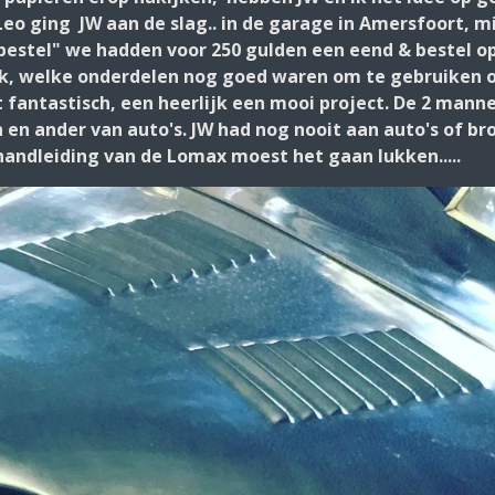
 ging JW aan de slag.. in de garage in Amersfoort, mij
bestel" we hadden voor 250 gulden een eend & bestel o
ok, welke onderdelen nog goed waren om te gebruiken o
 fantastisch, een heerlijk een mooi project. De 2 mann
n en ander van auto's. JW had nog nooit aan auto's of 
andleiding van de Lomax moest het gaan lukken.....