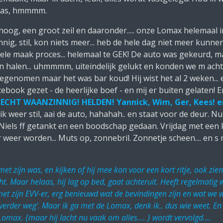
n was, hmmmm.
g, een groot zeil en daaronder..... onze Lomax helemaal in
nnig, stil, kon niets meer... heb de hele dag niet meer kunn
et hele maak proces... helemaal te GEK! De auto was gekeurd, 
on halen... uhmmmm, uiteindelijk gelukt en konden we m ach
egenomen maar het was bar koud! Hij wist het al 2 weken... 
ook gezet - de heerlijke boef - en mij er buiten gelaten! E
ECHT WAANZINNIG! HELDEN! Yannick, Wim, Ger, Kees! en
ik weer stil, aai de auto, hahahah.. en staat voor de deur. Nu
els ff getankt en een boodschap gedaan. Vrijdag met een kr
r weer worden... Muts op, zonnebril. Zonnetje scheen.... en
t zijn was, en kijken of hij mee kon voor een kort ritje, ook zien
t. Maar helaas, hij lag op bed, gaat achteruit. Heeft regelmatig
zijn EVV-er, erg benieuwd wat de bevindingen zijn en wat we we
 'verder weg'. Maar ik ga met de Lomax, denk ik.. dus wie weet. E
 Lomax. {maar hij lacht nu vaak om alles.... } wordt vervolgd....