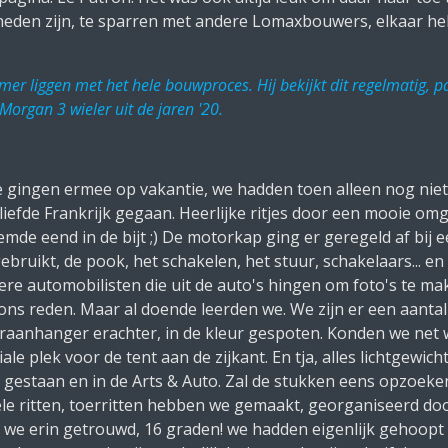
heden zijn, te sparren met andere Lomaxbouwers, elkaar hel
mer liggen met het hele bouwproces. Hij bekijkt dit regelmatig, p
 Morgan 3
wieler
uit de jaren '20.
gingen ermee op vakantie, we hadden toen alleen nog niet
iefde Frankrijk gegaan. Heerlijke ritjes door een mooie omg
mde eend in de bijt ;) De motorkap ging er geregeld af bij 
ebruikt, de pook, het schakelen, het stuur, schakelaars... en
re automobilisten die uit de auto's hingen om foto's te m
ons reden. Maar al doende leerden we. We zijn er een aantal
oraanhanger erachter, in de kleur gespoten. Konden we net
ale plek voor de tent aan de zijkant. En tja, alles lichtgew
t gestaan en in de Arts & Auto. Zal de stukken eens opzoeken
Vele ritten, toerritten hebben we gemaakt, georganiseerd doo
jn we erin getrouwd, 16 graden! we hadden eigenlijk gehoopt