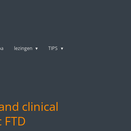
pa
lezingen
TIPS
nd clinical
c FTD