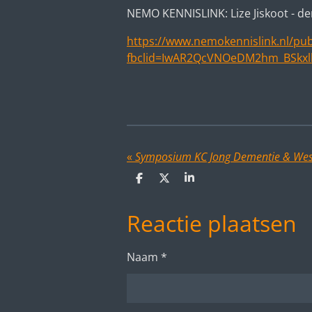
NEMO KENNISLINK: Lize Jiskoot - dem
https://www.nemokennislink.nl/publ
fbclid=IwAR2QcVNOeDM2hm_BSkxl
«
Symposium KC Jong Dementie & Wes
D
D
S
e
e
h
l
e
a
Reactie plaatsen
e
l
r
n
e
Naam *