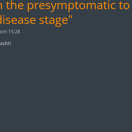
 the presymptomatic to
isease stage"
 om 15:28
rasht!