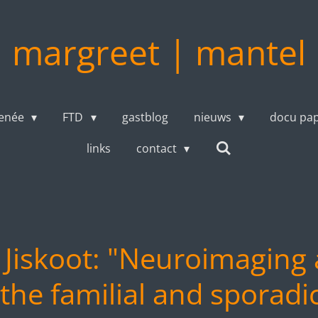
margreet | mantel
enée
FTD
gastblog
nieuws
docu pa
links
contact
 Jiskoot: "Neuroimaging a
the familial and sporadi