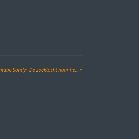
18 november: boekpresentatie Sandy; 'De zoektocht naar het onbekende'
»