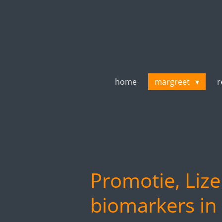
Ga
direct
naar
de
hoofdinhoud
home
margreet
r
Promotie, Lize
biomarkers in 