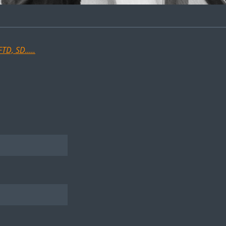
D, SD.....