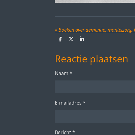
«
Boeken over dementie, mantelzorg, FT
D
D
S
e
e
h
l
e
a
Reactie plaatsen
e
l
r
n
e
Naam *
E-mailadres *
Bericht *