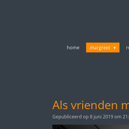
Ga
direct
naar
de
hoofdinhoud
home
margreet
r
Als vrienden 
Gepubliceerd op 8 juni 2019 om 21