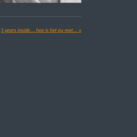
5 years inside.... hoe is het nu met....
»