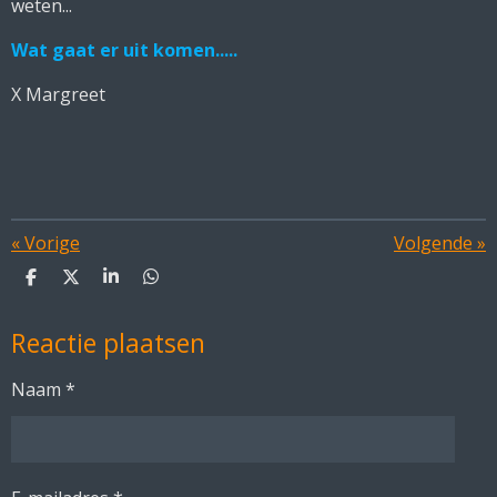
weten...
Wat gaat er uit komen.....
X Margreet
«
Vorige
Volgende
»
D
D
S
D
e
e
h
e
l
e
a
l
Reactie plaatsen
e
l
r
e
n
e
n
Naam *