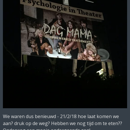
We waren dus benieuwd - 21/2/18 hoe laat komen we
aan? druk op de weg? Hebben we nog tijd om te eten??