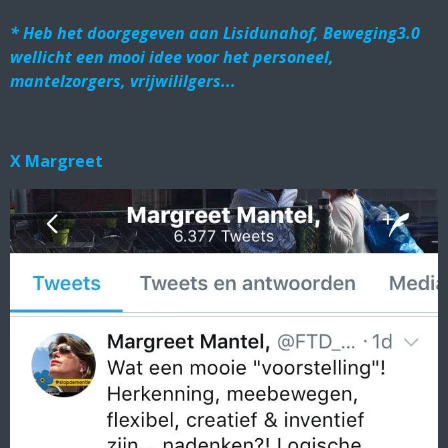
* Heb het doorgegeven aan Lisidunahof, Beweging3.0
wellicht een mooi idee voor het personeel,
mantelzorgers, vrijwililgers...
X Margreet