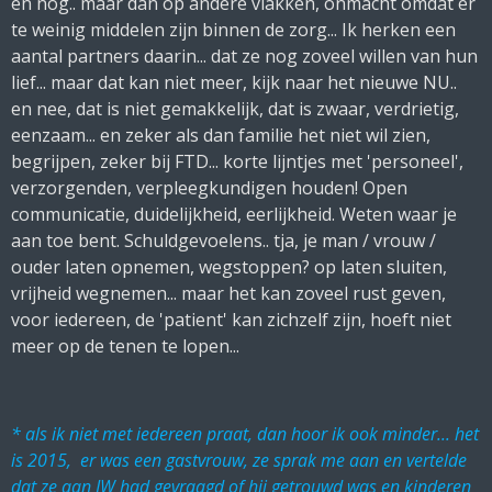
en nog.. maar dan op andere vlakken, onmacht omdat er
te weinig middelen zijn binnen de zorg... Ik herken een
aantal partners daarin... dat ze nog zoveel willen van hun
lief... maar dat kan niet meer, kijk naar het nieuwe NU..
en nee, dat is niet gemakkelijk, dat is zwaar, verdrietig,
eenzaam... en zeker als dan familie het niet wil zien,
begrijpen, zeker bij FTD... korte lijntjes met 'personeel',
verzorgenden, verpleegkundigen houden! Open
communicatie, duidelijkheid, eerlijkheid. Weten waar je
aan toe bent. Schuldgevoelens.. tja, je man / vrouw /
ouder laten opnemen, wegstoppen? op laten sluiten,
vrijheid wegnemen... maar het kan zoveel rust geven,
voor iedereen, de 'patient' kan zichzelf zijn, hoeft niet
meer op de tenen te lopen...
* als ik niet met iedereen praat, dan hoor ik ook minder... het
is 2015, er was een gastvrouw, ze sprak me aan en vertelde
dat ze aan JW had gevraagd of hij getrouwd was en kinderen