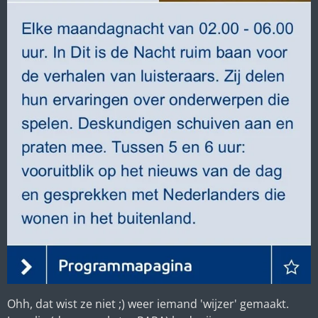
Ohh, dat wist ze niet ;) weer iemand 'wijzer' gemaakt.