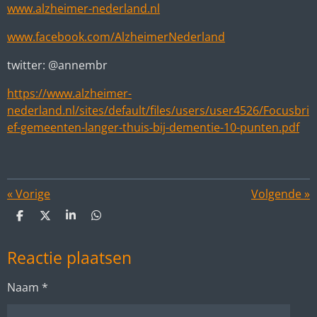
www.alzheimer-nederland.nl
www.facebook.com/AlzheimerNederland
twitter: @annembr
https://www.alzheimer-
nederland.nl/sites/default/files/users/user4526/Focusbri
ef-gemeenten-langer-thuis-bij-dementie-10-punten.pdf
«
Vorige
Volgende
»
D
D
S
D
e
e
h
e
l
e
a
l
Reactie plaatsen
e
l
r
e
n
e
n
Naam *